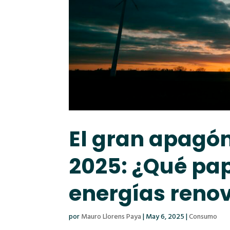
El gran apagón 
2025: ¿Qué pap
energías reno
por
Mauro Llorens Paya
|
May 6, 2025
|
Consumo