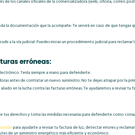
és de los canales oficiales de la comercializadora (web, oficina, correo post
oda la documentación que la acompañe: Te servirá en caso de que tengas que
udir a la vía judicial: Puedes iniciar un procedimiento judicial para reclama
cturas erróneas:
electrónico. Tenla siempre a mano para defenderte.
oras antes de contratar un nuevo suministro. No te dejes atrapar por la pr
aliado en la lucha contra las facturas erróneas. Te ayudaremos a revisar tu 
oce tus derechos y toma las medidas necesarias para defenderte como cons
osición
para ayudarte a revisar tu factura de luz, detectar errores y recla
rutes de un suministro energético más eficiente y económico.