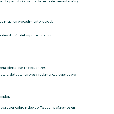
al). Te permitirá acreditar la fecha de presentación y
 iniciar un procedimiento judicial.
r la devolución del importe indebido.
imera oferta que te encuentres.
factura, detectar errores y reclamar cualquier cobro
umidor.
mar cualquier cobro indebido. Te acompañaremos en