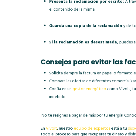
Presenta la reclamación por escrito:
A trav
el contenido de la misma.
Guarda una copia de la reclamación
y de t
Si la reclamación es desestimada,
puedes ac
Consejos para evitar las fa
Solicita siempre la factura en papel o formato 
Compara las ofertas de diferentes comercializad
Confía en un
gestor energético
como Vivolt, tu 
indebido.
¡No te resignes a pagar de más por tu energía! Con
En
Vivolt
, nuestro
equipo de expertos
está a tu
disp
todo el proceso para que recuperes tu dinero y disf