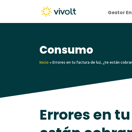
Gestor En
Consumo
Inicio
»
Errores en tu factura de luz, ¿te están cobr
Errores en tu