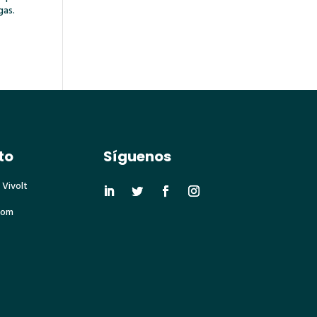
gas.
to
Síguenos
 Vivolt
com