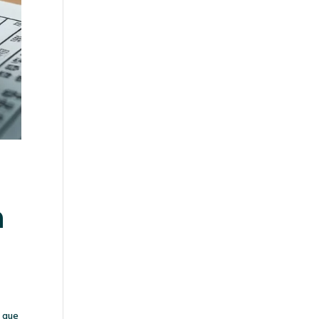
n
a que