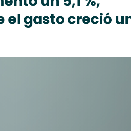
entó un 5,1 %,
 el gasto creció u