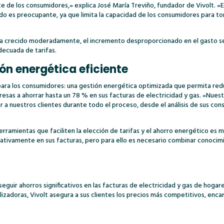
arte de los consumidores,» explica José María Treviño, fundador de Vivolt. 
ado es preocupante, ya que limita la capacidad de los consumidores para t
ha crecido moderadamente, el incremento desproporcionado en el gasto se 
decuada de tarifas.
ón energética eficiente
e para los consumidores: una gestión energética optimizada que permita re
esas a ahorrar hasta un 78 % en sus facturas de electricidad y gas. «Nue
 a nuestros clientes durante todo el proceso, desde el análisis de sus con
ramientas que faciliten la elección de tarifas y el ahorro energético es 
ativamente en sus facturas, pero para ello es necesario combinar conoci
eguir ahorros significativos en las facturas de electricidad y gas de hogar
izadoras, Vivolt asegura a sus clientes los precios más competitivos, enc