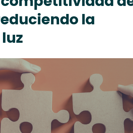
 competitividad d
reduciendo la
 luz