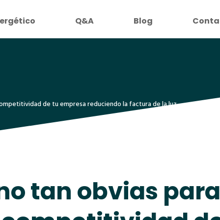
ergético
Q&A
Blog
Conta
competitividad de tu empresa reduciendo la factura de la luz
 no tan obvias par