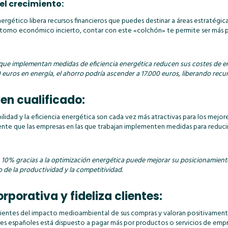
 el crecimiento:
rgético libera recursos financieros que puedes destinar a áreas estratégicas
ntorno económico incierto, contar con este «colchón» te permite ser más pro
ue implementan medidas de eficiencia energética reducen sus costes de ene
ros en energía, el ahorro podría ascender a 17.000 euros, liberando recur
ven cualificado:
lidad y la eficiencia energética son cada vez más atractivas para los mejor
ente que las empresas en las que trabajan implementen medidas para reduci
10% gracias a la optimización energética puede mejorar su posicionamient
 de la productividad y la competitividad.
rporativa y fideliza clientes:
entes del impacto medioambiental de sus compras y valoran positivamente 
res españoles está dispuesto a pagar más por productos o servicios de e