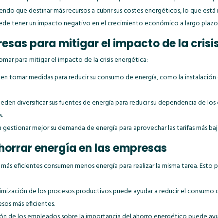
endo que destinar más recursos a cubrir sus costes energéticos, lo que est
puede tener un impacto negativo en el crecimiento económico a largo plazo
sas para mitigar el impacto de la crisi
ar para mitigar el impacto de la crisis energética:
en tomar medidas para reducir su consumo de energía, como la instalación 
ueden diversificar sus fuentes de energía para reducir su dependencia de los
.
gestionar mejor su demanda de energía para aprovechar las tarifas más baj
horrar energía en las empresas
 más eficientes consumen menos energía para realizar la misma tarea. Esto p
imización de los procesos productivos puede ayudar a reducir el consumo d
sos más eficientes.
ón de los empleados sobre la importancia del ahorro energético puede ayud