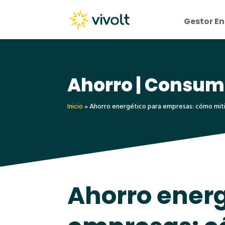
Gestor En
Ahorro | Consu
Inicio
»
Ahorro energético para empresas: cómo mitig
Ahorro energ